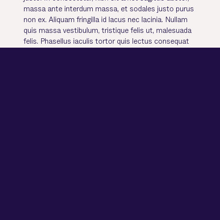
massa ante interdum massa, et sodales justo purus
non ex. Aliquam fringilla id lacus nec lacinia. Nullam
quis massa vestibulum, tristique felis ut, malesuada
felis. Phasellus iaculis tortor quis lectus consequat
auctor. Aenean hendrerit quis purus ut accumsan.
Praesent tincidunt, massa eu tempus elementum,
arcu tortor lobortis lacus, sit amet consectetur dui
tortor id lorem. Nam sed mollis magna.Ut et volutpat
est. Vivamus orci velit, aliquet et hendrerit
consectetur, mattis in nisi. Duis pharetra urna sed
libero mollis mattis. Suspendisse vel euismod
magna. Vestibulum vitae faucibus purus. Quisque
odio lorem, mattis et nisi eu, accumsan scelerisque
odio. Ut mauris tellus, pretium eget commodo sit
amet, mollis a dolor. Integer condimentum
condimentum dolor at dictum. Etiam ut gravida
dolor, id vestibulum neque. Pellentesque habitant
morbi tristique senectus et netus et malesuada
fames ac turpis egestas. Duis euismod maximus
convallis. In ac enim interdum, tristique dui ut,