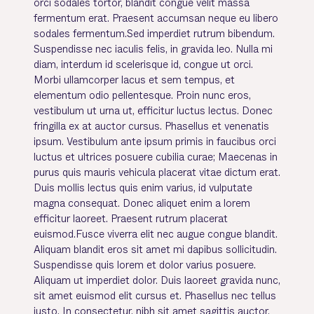
orci sodales tortor, blandit congue velit massa
fermentum erat. Praesent accumsan neque eu libero
sodales fermentum.Sed imperdiet rutrum bibendum.
Suspendisse nec iaculis felis, in gravida leo. Nulla mi
diam, interdum id scelerisque id, congue ut orci.
Morbi ullamcorper lacus et sem tempus, et
elementum odio pellentesque. Proin nunc eros,
vestibulum ut urna ut, efficitur luctus lectus. Donec
fringilla ex at auctor cursus. Phasellus et venenatis
ipsum. Vestibulum ante ipsum primis in faucibus orci
luctus et ultrices posuere cubilia curae; Maecenas in
purus quis mauris vehicula placerat vitae dictum erat.
Duis mollis lectus quis enim varius, id vulputate
magna consequat. Donec aliquet enim a lorem
efficitur laoreet. Praesent rutrum placerat
euismod.Fusce viverra elit nec augue congue blandit.
Aliquam blandit eros sit amet mi dapibus sollicitudin.
Suspendisse quis lorem et dolor varius posuere.
Aliquam ut imperdiet dolor. Duis laoreet gravida nunc,
sit amet euismod elit cursus et. Phasellus nec tellus
justo. In consectetur, nibh sit amet sagittis auctor,