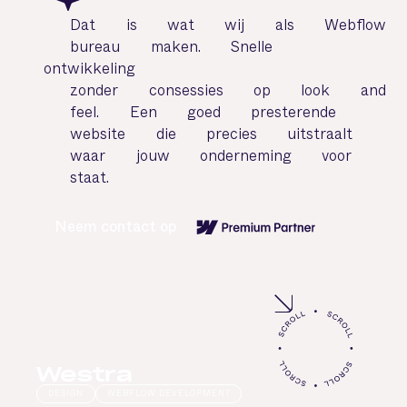
Dat
is
wat
wij
als
Webflow
bureau
maken.
Snelle
ontwikkeling
zonder
consessies
op
look
and
feel.
Een
goed
presterende
website
die
precies
uitstraalt
waar
jouw
onderneming
voor
staat.
Neem contact op
Westra
DESIGN
WEBFLOW DEVELOPMENT