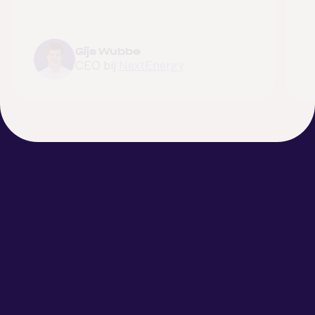
Gijs Wubbe
CEO bij
NextEnergy